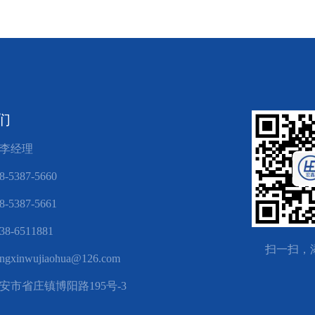
们
李经理
5387-5660
5387-5661
8-6511881
扫一扫，
xinwujiaohua@126.com
安市省庄镇博阳路195号-3