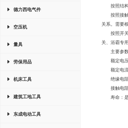
按照结
德力西电气件
按照接
关系。需要
空压机
按照开
关、浴霸专
量具
主要参
额定电
劳保用品
额定电
绝缘电阻
机床工具
接触电阻
建筑工地工具
寿命：是
东成电动工具