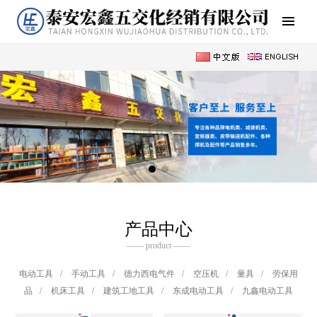
产品中心
—— product ——
电动工具
/
手动工具
/
德力西电气件
/
空压机
/
量具
/
劳保用
品
/
机床工具
/
建筑工地工具
/
东成电动工具
/
九鑫电动工具